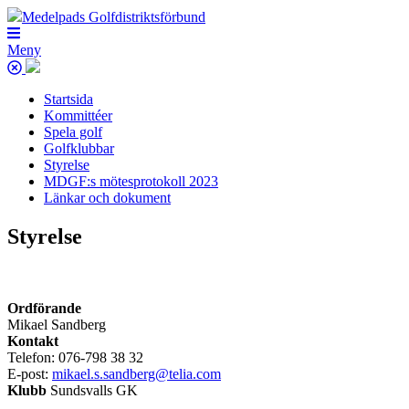
Medelpads Golfdistriktsförbund
Meny
Startsida
Kommittéer
Spela golf
Golfklubbar
Styrelse
MDGF:s mötesprotokoll 2023
Länkar och dokument
Styrelse
Ordförande
Mikael Sandberg
Kontakt
Telefon: 076-798 38 32
E-post:
mikael.s.sandberg@telia.com
Klubb
Sundsvalls GK